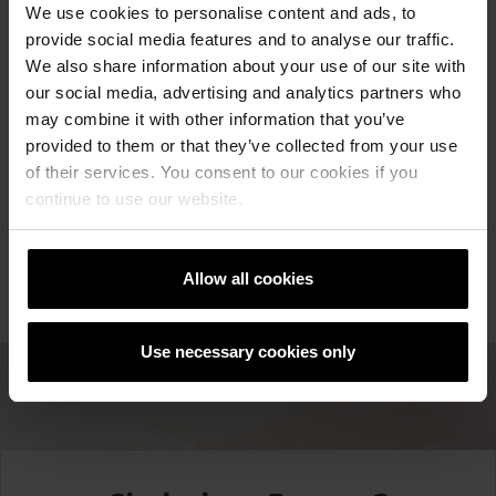
Austrocknen und zur Förderung des
We use cookies to personalise content and ads, to
Abbindevorganges mehrfach zu
provide social media features and to analyse our traffic.
besprühen. Fugarbeiten werden zweckmäßig
We also share information about your use of our site with
an Tagen mit hoher Luftfeuchtigkeit und
our social media, advertising and analytics partners who
geringer Luftbewegung ausgeführt. Auch zu
may combine it with other information that you’ve
starke Sonnenbestrahlung ist zu vermeiden.
provided to them or that they’ve collected from your use
Ungünstige Witterungsbedingungen
of their services. You consent to our cookies if you
erfordern zusätzliche Schutzvorkehrungen,
continue to use our website.
wie z.B. das Abhängen des Gerüsts mit
Planen.
Allow all cookies
Use necessary cookies only