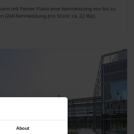
kann mit Penter Platio eine Nennleistung von bis zu
 (Zell-Nennleistung pro Stück: ca. 22 Wp).
About