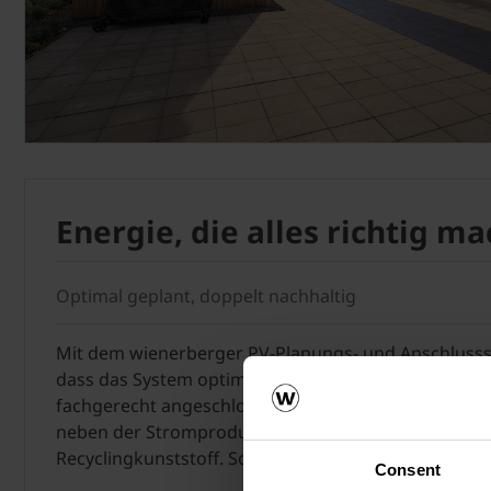
Energie, die alles richtig ma
Optimal geplant, doppelt nachhaltig
Mit dem wienerberger PV-Planungs- und Anschlussserv
dass das System optimal auf Ihre Bedürfnisse ausger
fachgerecht angeschlossen wird. Die Besonderheit d
neben der Stromproduktion die Fertigung der Modu
Recyclingkunststoff. Somit entsteht ein doppelt grü
Consent