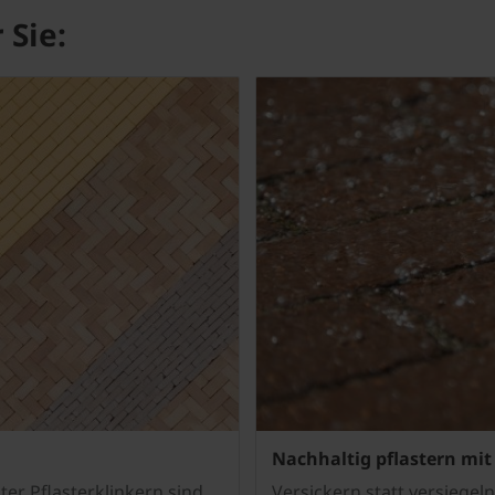
 Sie:
Nachhaltig pflastern mit
ter Pflasterklinkern sind
Versickern statt versiegeln 