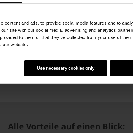
in die Zukunft und
htbar mit Penter Platio!
n Ihren zuständigen
e content and ads, to provide social media features and to analy
 our site with our social media, advertising and analytics partn
 provided to them or that they’ve collected from your use of their
e our website.
Use necessary cookies only
Alle Vorteile auf einen Blick: