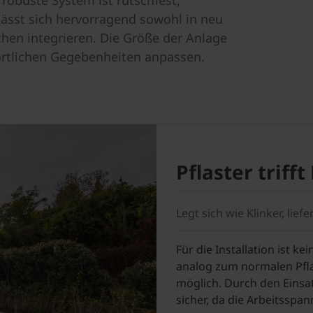
robuste System ist rutschfest,
lässt sich hervorragend sowohl in neu
chen integrieren. Die Größe der Anlage
e örtlichen Gegebenheiten anpassen.
Pflaster triff
Legt sich wie Klinker, lief
Für die Installation ist k
analog zum normalen Pflas
möglich. Durch den Einsat
sicher, da die Arbeitsspan