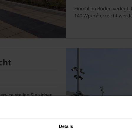
Einmal im Boden verlegt, 
140 Wp/m² erreicht werden
cht
ice stellen Sie sicher,
ichtet ist und
es Platio Systems ist
lbasis aus
nes Produkt.
Details