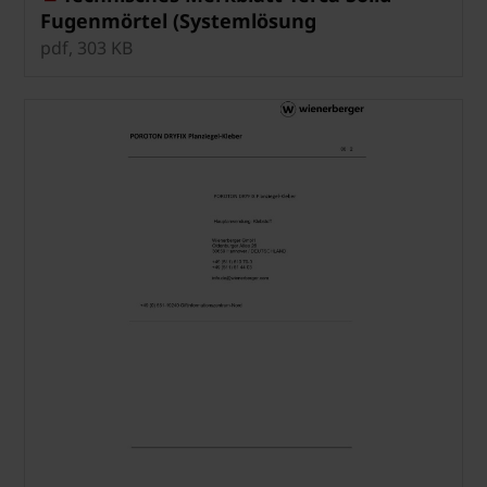
Fugenmörtel (Systemlösung
Wienerberger ONE)
pdf, 303 KB