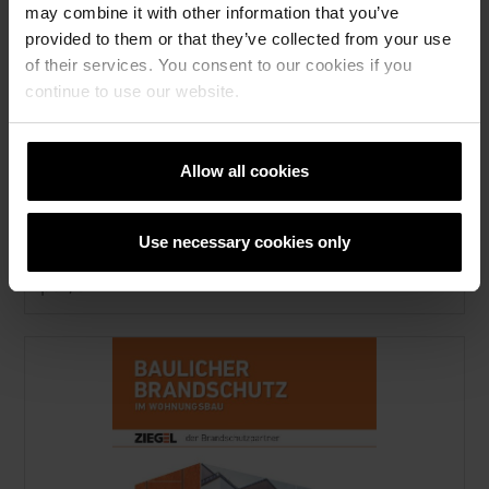
may combine it with other information that you’ve
provided to them or that they’ve collected from your use
of their services. You consent to our cookies if you
continue to use our website.
Allow all cookies
Baulicher Schallschutz nach DIN 4109
Use necessary cookies only
pdf, 9 MB