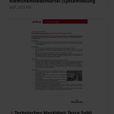
Riemchenklebemörtel (Systemlösung
Wienerberger ONE)
pdf, 373 KB
Technisches Merkblatt Terca Solid