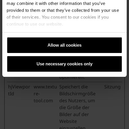
personenbezogene
may combine it with other information that you’ve
Informationen
provided to them or that they’ve collected from your use
über die
of their services. You consent to our cookies if you
Unterseiten, die
continue to use our website.
der Besucher
aufruft – diese
Informationen
Allow all cookies
werden benutzt,
um die
Nutzererfahrung
Use necessary cookies only
des Besuchers zu
optimieren.
hjViewpor
www.textu
Speichert die
Sitzung
tId
re-
Bildschirmgröße
tool.com
des Nutzers, um
die Größe der
Bilder auf der
Website
einzustellen.