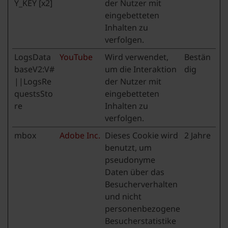
Y_KEY [x2]
der Nutzer mit
eingebetteten
Inhalten zu
verfolgen.
LogsData
YouTube
Wird verwendet,
Bestän
baseV2:V#
um die Interaktion
dig
||LogsRe
der Nutzer mit
questsSto
eingebetteten
re
Inhalten zu
verfolgen.
mbox
Adobe Inc.
Dieses Cookie wird
2 Jahre
benutzt, um
pseudonyme
Daten über das
Besucherverhalten
und nicht
personenbezogene
Besucherstatistike