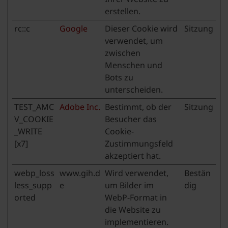
erstellen.
rc::c
Google
Dieser Cookie wird
Sitzung
verwendet, um
zwischen
Menschen und
Bots zu
unterscheiden.
TEST_AMC
Adobe Inc.
Bestimmt, ob der
Sitzung
V_COOKIE
Besucher das
_WRITE
Cookie-
[x7]
Zustimmungsfeld
akzeptiert hat.
webp_loss
www.gih.d
Wird verwendet,
Bestän
less_supp
e
um Bilder im
dig
orted
WebP-Format in
die Website zu
implementieren.