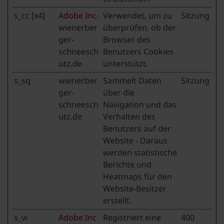
s_cc [x4]
Adobe Inc.
Verwendet, um zu
Sitzung
wienerber
überprüfen, ob der
ger-
Browser des
schneesch
Benutzers Cookies
utz.de
unterstützt.
s_sq
wienerber
Sammelt Daten
Sitzung
ger-
über die
schneesch
Navigation und das
utz.de
Verhalten des
Benutzers auf der
Website - Daraus
werden statistische
Berichte und
Heatmaps für den
Website-Besitzer
erstellt.
s_vi
Adobe Inc
Registriert eine
400