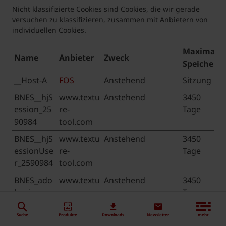
Nicht klassifizierte Cookies sind Cookies, die wir gerade
versuchen zu klassifizieren, zusammen mit Anbietern von
individuellen Cookies.
Maximale
Name
Anbieter
Zweck
Speicherd
__Host-A
FOS
Anstehend
Sitzung
BNES__hjS
www.textu
Anstehend
3450
ession_25
re-
Tage
90984
tool.com
BNES__hjS
www.textu
Anstehend
3450
essionUse
re-
Tage
r_2590984
tool.com
BNES_ado
www.textu
Anstehend
3450
beujs-
re-
Tage
optin
tool.com
Suche
Produkte
Downloads
Newsletter
mehr
BNES_AM
www.textu
Anstehend
3450