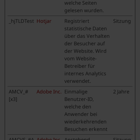
welche Seiten
gelesen wurden.
_hjTLDTest
Hotjar
Registriert
Sitzung
statistische Daten
über das Verhalten
der Besucher auf
der Website. Wird
vom Website-
Betreiber für
internes Analytics
verwendet.
AMCV_#
Adobe Inc.
Einmalige
2 Jahre
[x3]
Benutzer-ID,
welche den
Anwender bei
wiederkehrenden
Besuchen erkennt
AMCVS_#A
Adobe Inc.
Anstehend
Sitzung