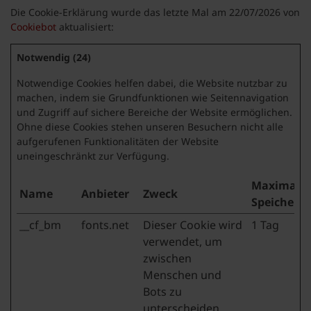
Die Cookie-Erklärung wurde das letzte Mal am 22/07/2026 von
Cookiebot
aktualisiert:
Notwendig (24)
Notwendige Cookies helfen dabei, die Website nutzbar zu
machen, indem sie Grundfunktionen wie Seitennavigation
und Zugriff auf sichere Bereiche der Website ermöglichen.
Ohne diese Cookies stehen unseren Besuchern nicht alle
aufgerufenen Funktionalitäten der Website
uneingeschränkt zur Verfügung.
Maximale
Name
Anbieter
Zweck
Speicherd
__cf_bm
fonts.net
Dieser Cookie wird
1 Tag
verwendet, um
zwischen
Menschen und
Bots zu
unterscheiden.