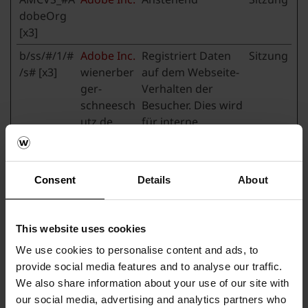
dobeOrg
[x3]
b/ss/#/1/#
Adobe Inc.
Registriert Daten
Sitzung
/s# [x3]
wienerber
auf dem Webseite-
ger-
Verhalten der
schneesch
Besucher. Dies wird
utz.de
für interne
Analysen und
Webseite-
Optimierung
Consent
Details
About
verwendet.
hjActiveVi
www.textu
Dieses Cookie
Bestän
ewportIds
re-
enthält einen ID-
dig
This website uses cookies
tool.com
String über die
We use cookies to personalise content and ads, to
aktuelle Sitzung.
provide social media features and to analyse our traffic.
Dieser beinhaltet
We also share information about your use of our site with
nicht
our social media, advertising and analytics partners who