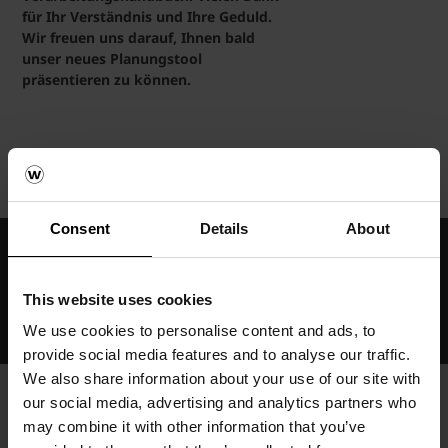
für Ihr Verständnis und Ihre Geduld.
Wir freuen uns darauf, Ihnen bald
unser neues Planungstool
präsentieren zu können.
Tools
Poroton Planungstool
Consent
Details
About
Verbesserung der Lebensqualität von Menschen
Baustoffe für die gesamte Gebäudehülle
This website uses cookies
Individuelle Umsetzungsmöglichkeiten durch
We use cookies to personalise content and ads, to
Produktvielfalt
provide social media features and to analyse our traffic.
We also share information about your use of our site with
our social media, advertising and analytics partners who
Allgemeiner Kontakt
may combine it with other information that you’ve