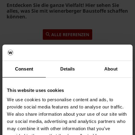
Entdecken Sie die ganze Vielfalt! Hier sehen Sie
alles, was Sie mit wienerberger Baustoffe schaffen
können.
ALLE REFERENZEN
Consent
Details
About
This website uses cookies
Das Neueste zuerst
51
Ergebnisse
We use cookies to personalise content and ads, to
provide social media features and to analyse our traffic.
We also share information about your use of our site with
our social media, advertising and analytics partners who
may combine it with other information that you’ve