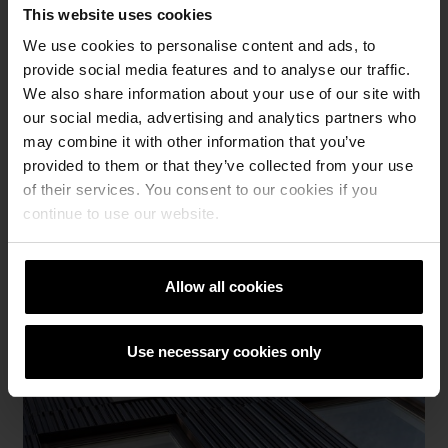
This website uses cookies
und Passgenauigkeit bis ins Detail.
We use cookies to personalise content and ads, to
Motio is the linear ceramic facade system for
provide social media features and to analyse our traffic.
architecture with clarity. Design shaped by line,
We also share information about your use of our site with
rhythm and depth meets precise geometry,
our social media, advertising and analytics partners who
modular grid logic and an exact fit down to the
may combine it with other information that you’ve
last detail.
provided to them or that they’ve collected from your use
of their services. You consent to our cookies if you
MEHR ERFAHREN
continue to use our website.
Allow all cookies
Use necessary cookies only