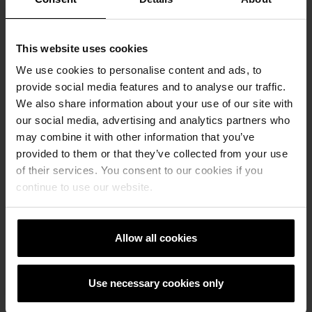
Pressekontakt
This website uses cookies
Wienerberger GmbH
We use cookies to personalise content and ads, to
provide social media features and to analyse our traffic.
+49 511 61070 0
info.de@wienerberger.com
We also share information about your use of our site with
our social media, advertising and analytics partners who
Kategorie
may combine it with other information that you’ve
provided to them or that they’ve collected from your use
Pressemitteilung, Poroton
of their services. You consent to our cookies if you
Veröffentlichungsdatum
continue to use our website.
14.12.2020
Downloads
Allow all cookies
PM – Wohnanlage Ludwigsburg
ZIP - 8 MB
Use necessary cookies only
Alles herunterladen (1)