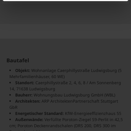
Bautafel
Objekt:
Wohnanlage Caerphillystraße Ludwigsburg (5
Mehrfamilienhäuser, 60 WE)
Standort:
Caerphillystraße 2, 4, 6, 8 / Am Sonnenberg
14, 71638 Ludwigsburg
Bauherr:
Wohnungsbau Ludwigsburg GmbH (WBL)
Architekten:
ARP ArchitektenPartnerschaft Stuttgart
GbR
Energetischer Standard:
KfW-Energieeffizienzhaus 55
Außenwände:
Verfüllte Poroton-Ziegel S9-Perlit in 42,5
cm; Poroton Deckenrandschalen (DRS 200, DRS 300 im