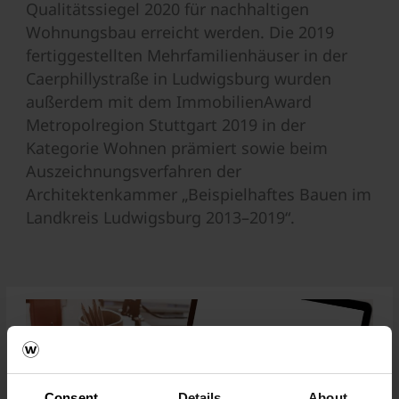
Qualitätssiegel 2020 für nachhaltigen
Wohnungsbau erreicht werden. Die 2019
fertiggestellten Mehrfamilienhäuser in der
Caerphillystraße in Ludwigsburg wurden
außerdem mit dem ImmobilienAward
Metropolregion Stuttgart 2019 in der
Kategorie Wohnen prämiert sowie beim
Auszeichnungsverfahren der
Architektenkammer „Beispielhaftes Bauen im
Landkreis Ludwigsburg 2013–2019“.
Consent
Details
About