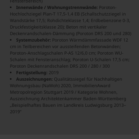
Fensterbereich)
Innenwände / Wohnungstrennwände:
Poroton-
Hochlochziegel Plan-T 17,5-1,4 EB (Schallschutzziegel in
Wandstärke 17,5; Rohdichteklasse 1,4; Erdbebenzone 0-3,
Druckfestigkeitsklasse 20); Beton mit vertikaler
Deckenrandschalen-Dämmung (Poroton DRS 200 und 280)
Systemzubehör:
Poroton Wärmdämmfassade WDF 12
cm in Teilbereichen vor aussteifenden Betonwänden;
Poroton-Anschlagschalen P-AS 12/6,0 cm; Poroton WU-
Schalen mit Fensteranschlag; Poroton U-Schalen 17,5 cm;
Poroton Deckenrandschalen DRS 200 / 280 / 300
Fertigstellung:
2019
Auszeichnungen:
Qualitätssiegel für Nachhaltigen
Wohnungsbau (NaWoh) 2020, ImmobilienAward
Metropolregion Stuttgart 2019 / Kategorie Wohnen,
Auszeichnung Architektenkammer Baden-Württemberg
„Beispielhaftes Bauen im Landkreis Ludwigsburg 2013–
2019“