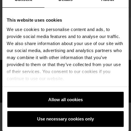
Technische Daten
This website uses cookies
We use cookies to personalise content and ads, to
Produkte
Wand
Produktkatalog
provide social media features and to analyse our traffic.
Ergänzungsziegel
Höhenausgleichsziegel für
We also share information about your use of our site with
S8-MW
our social media, advertising and analytics partners who
may combine it with other information that you’ve
provided to them or that they’ve collected from your use
Verbesserung der Lebensqualität von Menschen
of their services. You consent to our cookies if you
Baustoffe für die gesamte Gebäudehülle
continue to use our website.
Individuelle Umsetzungsmöglichkeiten durch
Produktvielfalt
Allow all cookies
Use necessary cookies only
Allgemeiner Kontakt
+49 (511) 610 70-0