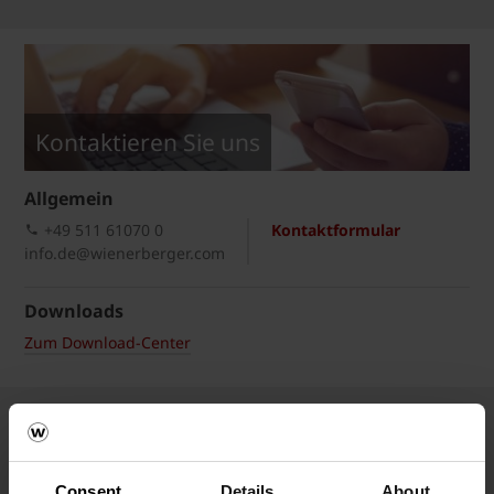
Kontaktieren Sie uns
Allgemein
+49 511 61070 0
Kontaktformular
info.de@wienerberger.com
Downloads
Zum Download-Center
Consent
Details
About