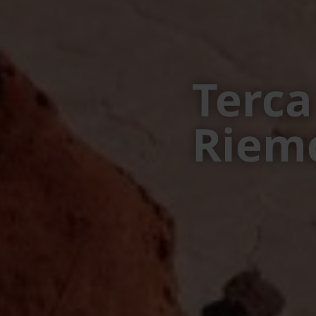
Terca
Riem