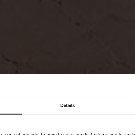
Details
e content and ads, to provide social media features and to analy