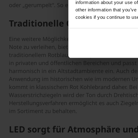
information about your use of
oder „gerumpelt“. So entstehen die unverwechse
other information that you’ve
cookies if you continue to us
Traditionelle Optik bleibt akt
Eine weitere Möglichkeit, mit einem rustikalen P
Note zu verleihen, bieten die Handstrich-Pflasterr
traditionellem Rotblaubunt ist prädestiniert für
in privaten und öffentlichen Bereichen und passt
harmonisch in ein Altstadtambiente ein. Auch der
Anwendung im historischen wie im modernen Umf
kommt in klassischem Rot Kohlebrand daher. Bei 
Wasserstrichziegeln wird der Ton durch Drehtis
Herstellungsverfahren ermöglicht es auch Ziegeln 
im Sortiment zu behalten.
LED sorgt für Atmosphäre und