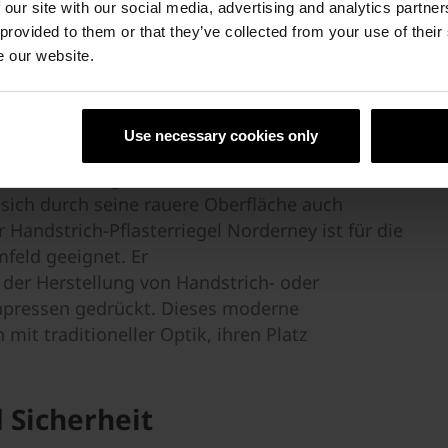
 our site with our social media, advertising and analytics partn
lbaren, gebrochenen Kanten.
 provided to them or that they’ve collected from your use of their
e our website.
uell
flasterziegel Wegen und Plätzen eine besondere
Use necessary cookies only
iegel von Wienerberger. Die Sortierung Juist in
 die Anwendung
 sich durch seine rauere Oberfläche auch
 Handstrich-Pflasterriegel Norderney ist für die
eld geeignet. Er
der Herstellung von Handstrich- oder
chpressen gedrückt. Dieses moderne
mit traditioneller Optik, ihren Platz
 Sicherheit