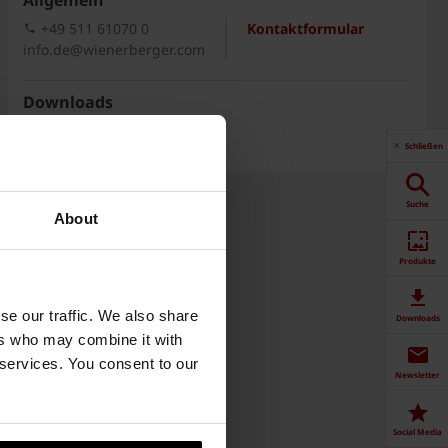
Allgemein
+49 511 61070 0
Kontaktformular
info.de@wienerberger.com
Downloads
Zum Download-Center
Schließen
Suche
About
Produkte
se our traffic. We also share
Downloads
ers who may combine it with
 services. You consent to our
Newsletter
Social Media