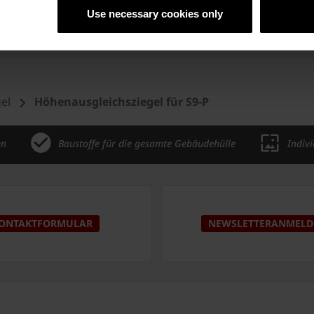
Use necessary cookies only
el
Höhenausgleichsziegel für S9-P
en
Baustoffe für die gesamte Gebäudehülle
Indiv
ONTAKTFORMULAR
NEWSLETTERANMEL