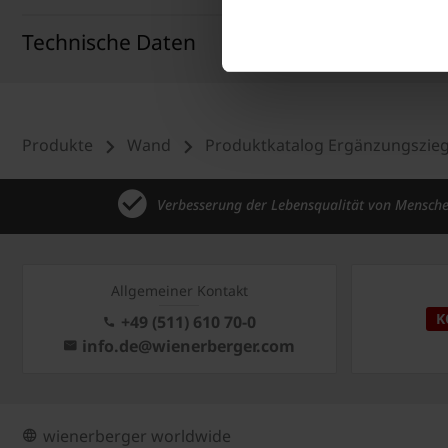
Technische Daten
Produkte
Wand
Produktkatalog Ergänzungszieg
Verbesserung der Lebensqualität von Mensch
Allgemeiner Kontakt
K
+49 (511) 610 70-0
info.de@wienerberger.com
wienerberger worldwide