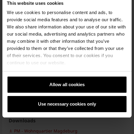
This website uses cookies
We use cookies to personalise content and ads, to
provide social media features and to analyse our traffic.
Pressekontakt
We also share information about your use of our site with
our social media, advertising and analytics partners who
may combine it with other information that you’ve
Wienerberger GmbH
provided to them or that they’ve collected from your use
of their services. You consent to our cookies if you
+49 511 610 70 0
presse.DE@wienerberger.com
continue to use our website.
Kategorie
Allow all cookies
Pressemitteilung, Poroton
Veröffentlichungsdatum
Use necessary cookies only
27.01.2023
Downloads
PM - Wohnquartier Magdeburg