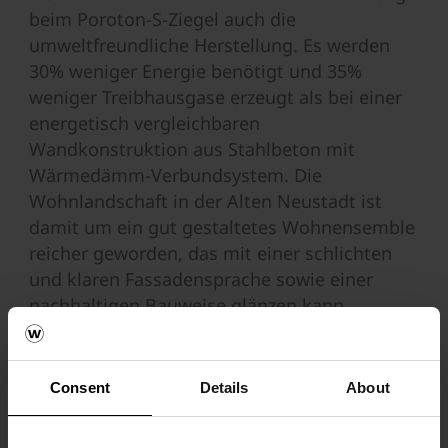
beim Poroton-S-Ziegel auch die
umweltfreundliche Herstellung. Es werden
30% weniger Energie benötigt und 35%
weniger Treibhausgase erzeugt als bei einer
energetisch vergleichbaren
Wandkonstruktion aus Stahlbeton mit
Wärmedämm-Verbundsystem. Die
Wohnlandschaft in der Alten Neustadt ist
damit um ein gut gestaltetes Wohnensemble
reicher geworden, das mit einer schlichten
und klaren Fassadensprache sowie einer
nachhaltigen Bauweise glänzen kann.
Consent
Details
About