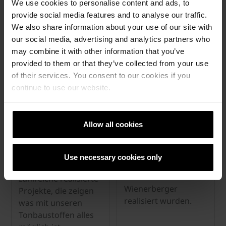
We use cookies to personalise content and ads, to
provide social media features and to analyse our traffic.
We also share information about your use of our site with
Referenzen
our social media, advertising and analytics partners who
may combine it with other information that you’ve
provided to them or that they’ve collected from your use
of their services. You consent to our cookies if you
continue to use our website.
© Wienerberger Ceramika
Highlights
Allow all cookies
Budowlana Sp. z o.o.
Spannendes
Inspirieren lassen
Hintergrundwissen
Use necessary cookies only
zu Projekten, die mit
Entdecken Sie
Tonbaustoffen von
zahlreiche realisierte
Wienerberger
Projekte, die zeigen
realisiert wurden.
was mit unseren
Tonbaustoffen alles