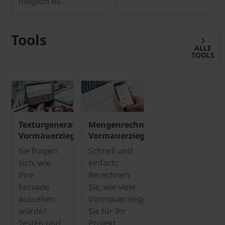
möglich ist.
Tools
ALLE
TOOLS
Texturgenerator
Mengenrechner
Vormauerziegel
Vormauerziegel
Sie fragen
Schnell und
sich, wie
einfach:
Ihre
Berechnen
Fassade
Sie, wie viele
aussehen
Vormauerziegel
würde?
Sie für Ihr
Testen und
Projekt