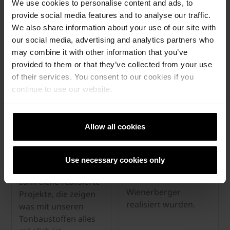
We use cookies to personalise content and ads, to
provide social media features and to analyse our traffic.
We also share information about your use of our site with
Referenzen
our social media, advertising and analytics partners who
may combine it with other information that you’ve
provided to them or that they’ve collected from your use
of their services. You consent to our cookies if you
continue to use our website.
© Wienerberger Ceramika
Highlights
Allow all cookies
Budowlana Sp. z o.o.
Spannendes
Inspirieren lassen
Hintergrundwissen
Use necessary cookies only
zu Projekten, die mit
Entdecken Sie
Tonbaustoffen von
zahlreiche realisierte
Wienerberger
Projekte, die zeigen
realisiert wurden.
was mit unseren
Tonbaustoffen alles