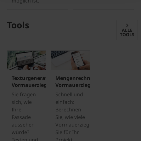
möglich ist.
Tools
ALLE
TOOLS
Texturgenerator
Mengenrechner
Vormauerziegel
Vormauerziegel
Sie fragen
Schnell und
sich, wie
einfach:
Ihre
Berechnen
Fassade
Sie, wie viele
aussehen
Vormauerziegel
würde?
Sie für Ihr
Testen und
Projekt