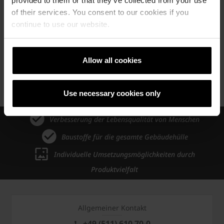
provided to them or that they’ve collected from your use
Norm:
DIN EN14411
of their services. You consent to our cookies if you
continue to use our website.
Allow all cookies
Produkte
Fassade
Produktkatalog Riemchen
Urban Vulkangrau
Use necessary cookies only
Verbesserung der Lebensqualität von Menschen
Baustoffe für die gesamte Gebäudehülle
Individuelle Umsetzungsmöglichkeiten durch
Produktvielfalt
Allgemeiner Kontakt
+49 (511) 610 70-0