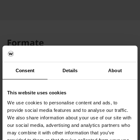
Formate
Format
Abmessungen
Artikelnu
L x B x H
Consent
Details
About
(mm)
NF - Riemchen
240x14x71
35800435
This website uses cookies
We use cookies to personalise content and ads, to
NF - Winkelriemchen
240/115x14x71
35800436
provide social media features and to analyse our traffic.
We also share information about your use of our site with
NF -
240x14x71/115
35800437
our social media, advertising and analytics partners who
Läuferwinkelriemchen
may combine it with other information that you’ve