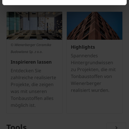
Referenzen
© Wienerberger Ceramika
Highlights
Budowlana Sp. z o.o.
Spannendes
Inspirieren lassen
Hintergrundwissen
zu Projekten, die mit
Entdecken Sie
Tonbaustoffen von
zahlreiche realisierte
Wienerberger
Projekte, die zeigen
realisiert wurden.
was mit unseren
Tonbaustoffen alles
möglich ist.
Tools