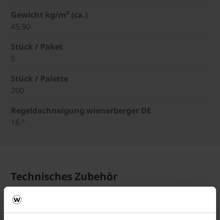
Gewicht kg/m² (ca.)
45,90
Stück / Paket
5
Stück / Palette
200
Regeldachneigung wienerberger DE
16 °
Technisches Zubehör