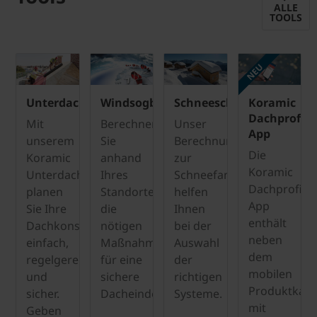
ALLE
TOOLS
NEU
Unterdachplaner
Windsogberechnung
Schneeschutzrechner
Koramic
Dachprofi-
Mit
Berechnen
Unser
App
unserem
Sie
Berechnungsservices
Die
Koramic
anhand
zur
Koramic
Unterdachplaner
Ihres
Schneefangberechnung
Dachprofi-
planen
Standortes
helfen
App
Sie Ihre
die
Ihnen
enthält
Dachkonstruktion
nötigen
bei der
neben
einfach,
Maßnahmen
Auswahl
dem
regelgerecht
für eine
der
mobilen
und
sichere
richtigen
Produktkata
sicher.
Dacheindeckung.
Systeme.
mit
Geben