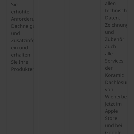
allen
Sie
technischen
erhöhte
Daten,
Anforderungen,
Zeichnunge
Dachneigungen
und
und
Zubehör
Zusatzinformationen
auch
ein und
alle
erhalten
Services
Sie Ihre
der
Produktempfehlungen.
Koramic
Dachlösung
von
Wienerberge
Jetzt im
Apple
Store
und bei
Google