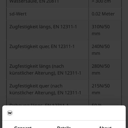
Wassersäule, EN 20811
> 300 cm
sd-Wert
0.02 Meter
Zugfestigkeit längs, EN 12311-1
310N/50
mm
Zugfestigkeit quer, EN 12311-1
240N/50
mm
Zugfestigkeit längs (nach
280N/50
künstlicher Alterung), EN 12311-1
mm
Zugfestigkeit quer (nach
215N/50
künstlicher Alterung), EN 12311-1
mm
Dehnung längs, EN 12311-1
50 %
Dehnung quer, EN 12311-1
80 %