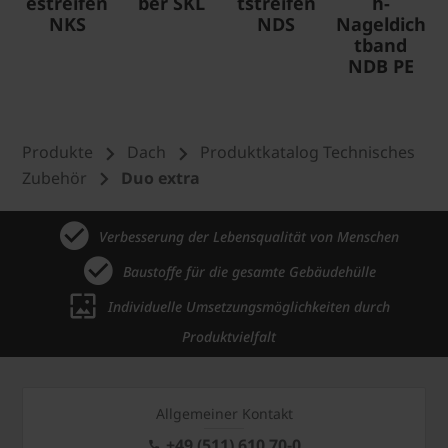
estreifen
ber SKL
tstreifen
h-
NKS
NDS
Nageldich
tband
NDB PE
Produkte
Dach
Produktkatalog Technisches
Zubehör
Duo extra
Verbesserung der Lebensqualität von Menschen
Baustoffe für die gesamte Gebäudehülle
Individuelle Umsetzungsmöglichkeiten durch
Produktvielfalt
Allgemeiner Kontakt
+49 (511) 610 70-0