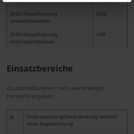
Wochen
ZVDH-Klassifizierung
UDB
Unterdeckbahnen
ZVDH-Klassifizierung
USB
Unterspannbahnen
Einsatzbereiche
Zusatzmaßnahmen nach wienerberger
Herstellerangaben.
Ja
Unterspannung/Unterdeckung verklebt
ohne Nageldichtung