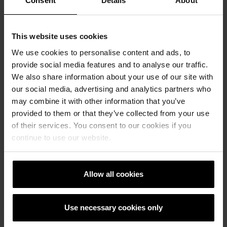
Consent
Details
About
Dehnung längs (nach künstlicher
35 %
Alterung), EN 12311-1
This website uses cookies
Dehnung quer (nach künstlicher
65 %
Alterung), EN 12311-1
We use cookies to personalise content and ads, to
provide social media features and to analyse our traffic.
Widerstand gegen Reißen
180 N
We also share information about your use of our site with
(Nagelschaft) längs, EN 12310-1
our social media, advertising and analytics partners who
may combine it with other information that you’ve
Widerstand gegen Reißen
210 N
provided to them or that they’ve collected from your use
(Nagelschaft) quer, EN 12310-1
of their services. You consent to our cookies if you
continue to use our website.
Temperaturbeständigkeit
-40°C bis
+80°C
Allow all cookies
UV-Beständigkeit
Max. 12
Wochen
Use necessary cookies only
Freibewitterungszeit
Max. 4