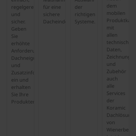
dem
regelgerecht
für eine
der
mobilen
und
sichere
richtigen
Produktkata
sicher.
Dacheindeckung.
Systeme.
mit
Geben
allen
Sie
technischen
erhöhte
Daten,
Anforderungen,
Zeichnunge
Dachneigungen
und
und
Zubehör
Zusatzinformationen
auch
ein und
alle
erhalten
Services
Sie Ihre
der
Produktempfehlungen.
Koramic
Dachlösung
von
Wienerberge