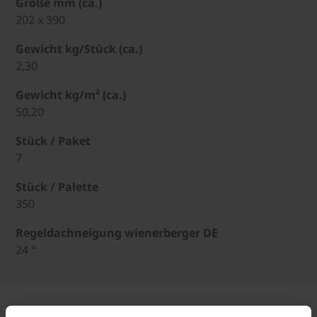
Größe mm (ca.)
202 x 390
Gewicht kg/Stück (ca.)
2,30
Gewicht kg/m² (ca.)
50,20
Stück / Paket
7
Stück / Palette
350
Regeldachneigung wienerberger DE
24 °