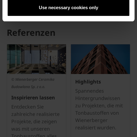
Duo extra
Use necessary cookies only
Referenzen
© Wienerberger Ceramika
Highlights
Budowlana Sp. z o.o.
Spannendes
Inspirieren lassen
Hintergrundwissen
zu Projekten, die mit
Entdecken Sie
Tonbaustoffen von
zahlreiche realisierte
Wienerberger
Projekte, die zeigen
realisiert wurden.
was mit unseren
Tonbaustoffen alles