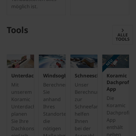
möglich ist.
Tools
ALLE
TOOLS
NEU
Unterdachplaner
Windsogberechnung
Schneeschutzrechner
Koramic
Dachprofi-
Mit
Berechnen
Unser
App
unserem
Sie
Berechnungsservices
Die
Koramic
anhand
zur
Koramic
Unterdachplaner
Ihres
Schneefangberechnung
Dachprofi-
planen
Standortes
helfen
App
Sie Ihre
die
Ihnen
enthält
Dachkonstruktion
nötigen
bei der
neben
einfach,
Maßnahmen
Auswahl