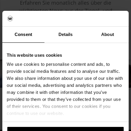
Erfahren Sie monatlich alles über die
wichtigsten News aus der Ziegel- und
Bauindustrie sowie Aktuelles aus dem
Unternehmen.
Consent
Details
About
NEWSLETTER ABONNIEREN
This website uses cookies
We use cookies to personalise content and ads, to
provide social media features and to analyse our traffic.
We also share information about your use of our site with
our social media, advertising and analytics partners who
may combine it with other information that you’ve
provided to them or that they’ve collected from your use
Über Uns
Aktuelles
News
Bertelsmann-
of their services. You consent to our cookies if you
Studie: „Klimajobs erfordern zusätzliche
continue to use our website.
Kompetenzen“