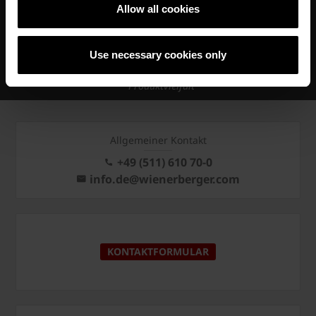
Allow all cookies
Verbesserung der Lebensqualität von Menschen
Baustoffe für die gesamte Gebäudehülle
Use necessary cookies only
Individuelle Umsetzungsmöglichkeiten durch
Produktvielfalt
Allgemeiner Kontakt
+49 (511) 610 70-0
info.de@wienerberger.com
KONTAKTFORMULAR