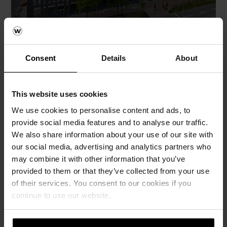
Fassadengestaltung mit
Consent
Details
About
Vorsatzschale aus
Verblendmauerwerk
This website uses cookies
We use cookies to personalise content and ads, to
provide social media features and to analyse our traffic.
We also share information about your use of our site with
Die KPW Papay Warncke und Partner Architekten
bevorzugen wertige, oberflächenstrukturierte und
our social media, advertising and analytics partners who
farbenvielfältige Klinker, die an die regionaltypische
may combine it with other information that you’ve
Backsteintradition anknüpfen. Wechselnde Traufhöhen
provided to them or that they’ve collected from your use
greifen das Muster der historischen Altstadt auf, eröffnen
of their services. You consent to our cookies if you
mit überraschenden Einschnitten Ausblicke in Richtung
continue to use our website.
Hafen/Stadt. Das Geschäftshaus mit variierenden
Fensterbreiten, spannungsreichen Vertikalknicken und
zurückversetzter Fassade bricht jegliche Monotonie auf.