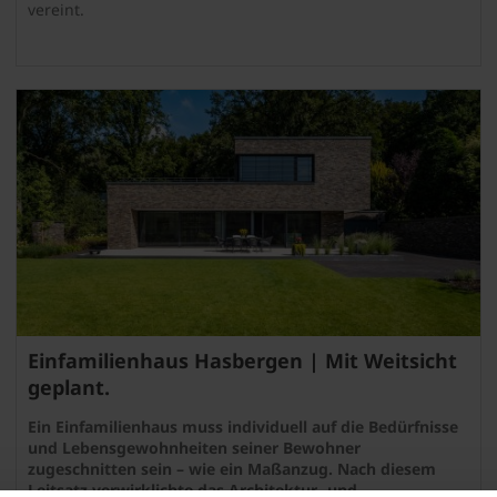
vereint.
Einfamilienhaus Hasbergen | Mit Weitsicht
geplant.
Ein Einfamilienhaus muss individuell auf die Bedürfnisse
und Lebensgewohnheiten seiner Bewohner
zugeschnitten sein – wie ein Maßanzug. Nach diesem
Leitsatz verwirklichte das Architektur- und