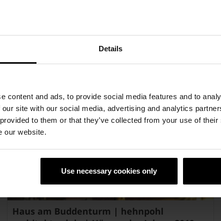
Ingenieurbüro Engelshove in der Nähe von Hasbergen
einen bis ins Detail auf die Wünsche seiner Bauherren
abgestimmten Altersruhesitz. Erstellt wurde das Haus
mit einem zweischaligen Mauerwerk aus Poroton-
Planziegeln und Terca Eco-bricks®. Letztere sorgen dank
Details
ihren extraschlanken Maßen für CO2-Reduktion und
Raumgewinn.
e content and ads, to provide social media features and to analy
 our site with our social media, advertising and analytics partn
 provided to them or that they’ve collected from your use of their
e our website.
Use necessary cookies only
Haus am Buddenturm | hehnpohl