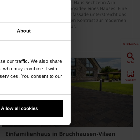
Wände und ein Dach – folgt das Haus Sechzehn A in
Bergisch Gladbach der Ursprungsidee eines Hauses. Eine
archaisch anmutende Backsteinfassade unterstreicht das
Leitmotiv und bildet zugleich den Kontrast zur modernen
Schlichtheit der Gebäudekubatur.
About
Schließen
se our traffic. We also share
Suche
ers who may combine it with
 services. You consent to our
Produkte
Downloads
Allow all cookies
Newsletter
Einfamilienhaus in Bruchhausen-Vilsen
Social Media