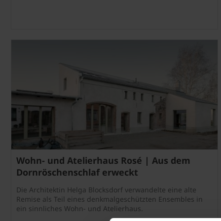
Wohn- und Atelierhaus Rosé | Aus dem
Dornröschenschlaf erweckt
Die Architektin Helga Blocksdorf verwandelte eine alte
Remise als Teil eines denkmalgeschützten Ensembles in
ein sinnliches Wohn- und Atelierhaus.