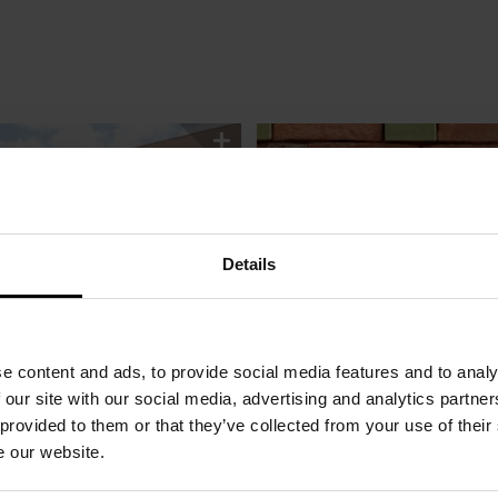
Details
e content and ads, to provide social media features and to analy
 our site with our social media, advertising and analytics partn
hl, mäanderartige Auflockerun
 provided to them or that they’ve collected from your use of their
e our website.
en, Brügge, entwirft für den Bauherrn vzw Volkswelzijn Brügge dr
ohnräume, Studios und Wohnungen untergebracht. Im Fokus der Ar