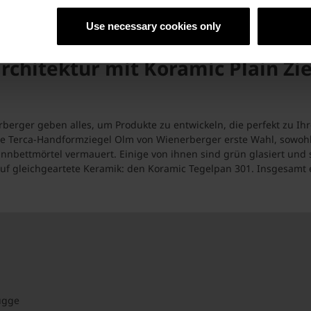
nheitliche architektonische Anmutung – auch in Bezug auf das z
Use necessary cookies only
hitektur mit Koramic Plain Zie
erberger geben alles, um Produkte zu entwickeln, die perfekt zu 
e Terca-Handformziegel Olm von Wienerberger erste Wahl, sowohl f
nbettmörtel vermauert. Einige von ihnen sind grün glasiert und s
auf gleichgeartete Keramik: den Koramic Tegelpan 301. Insgesamt
ügge