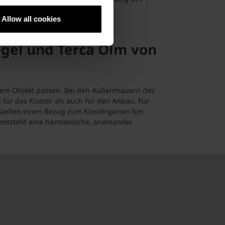
u verwendende Ziegelmaterial.
Downloads
Allow all cookies
Newsletter
gel und Terca Olm von
Social Media
Ihrem Objekt passen. Bei den Außenmauern des
Händlersuche
ür das Kloster als auch für den Anbau. Für
tellen einen Bezug zum Klostergarten her.
 entsteht eine harmonische, aneinander