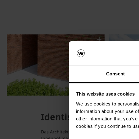
Consent
This website uses cookies
We use cookies to personalis
information about your use of
Identische Materialwa
other information that you’ve
cookies if you continue to us
Das Architekturbüro Gino Debruyne & Architect
Innenhof mäandern. In ihnen sind betreute W