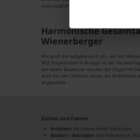
ursprünglichen Gebäudecharakters und eine ei
Harmonische Gesamtarc
Wienerberger
Wie groß die Aufgabe auch ist – wir von Wien
WZC Engelendale in Brügge ist der hochwertig
die neuen Baukörper wurden die Ziegel mit Dün
Auch bei den Dächern setzen die Architekten 
angepasste
Zahlen und Fakten
Architekt:
De Zwarte Hond, Rotterdam
Bauherr / Bauträger:
vzw Volkswelzijn, Br