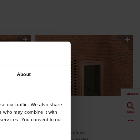
About
Schließen
se our traffic. We also share
ers who may combine it with
Suche
g
 services. You consent to our
Produkte
ei 2-geschossige Baukörper, die in einen
chitektur steht die Berücksichtigung des