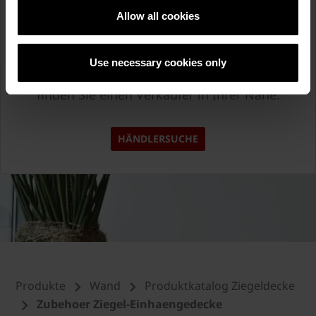
Allow all cookies
Ziegeldecken kaufen?
Use necessary cookies only
Mit unserer praktischen Händlersuche,
finden Sie einen Verkäufer in Ihrer Nähe.
HÄNDLERSUCHE
Produkte
Wand
Produktkatalog Ziegeldecke
Zubehoer Ziegel-Einhaengedecke