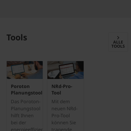
Tools
ALLE
TOOLS
Poroton
NRd-Pro-
Planungstool
Tool
Das Poroton-
Mit dem
Planungstool
neuen NRd-
hilft Ihnen
Pro-Tool
bei der
können Sie
energieeffizienten
tragende