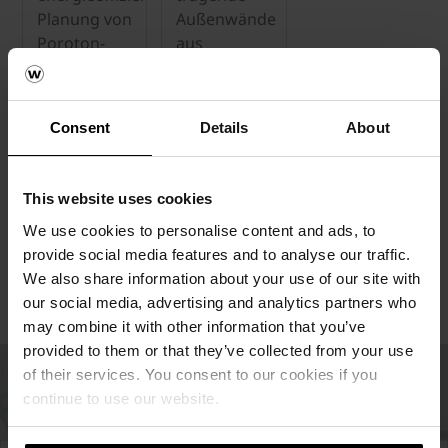
Planung von
Außenwände
Poroton-
aus
Mauerwerk
Mauerwerk
nach den
auch mit
Vorgaben
dem
Consent
Details
About
der
„Genaueren
Energieeinsparverordnung
Verfahren“
(EnEV) 2014.
wieder
This website uses cookies
übersichtlich
We use cookies to personalise content and ads, to
und
provide social media features and to analyse our traffic.
zeitsparend
We also share information about your use of our site with
bemessen.
our social media, advertising and analytics partners who
may combine it with other information that you’ve
provided to them or that they’ve collected from your use
of their services. You consent to our cookies if you
continue to use our website.