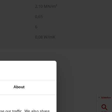
2,10 MN/m²
0,65
6
0,08 W/mK
About
Schließen
se our traffic. We also share
Suche