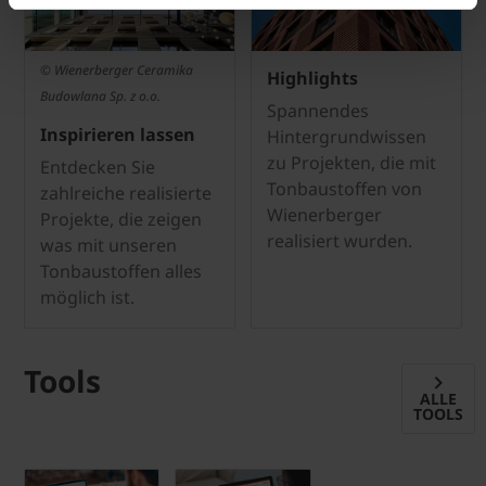
© Wienerberger Ceramika
Highlights
Budowlana Sp. z o.o.
Spannendes
Inspirieren lassen
Hintergrundwissen
zu Projekten, die mit
Entdecken Sie
Tonbaustoffen von
zahlreiche realisierte
Wienerberger
Projekte, die zeigen
realisiert wurden.
was mit unseren
Tonbaustoffen alles
möglich ist.
Tools
ALLE
TOOLS