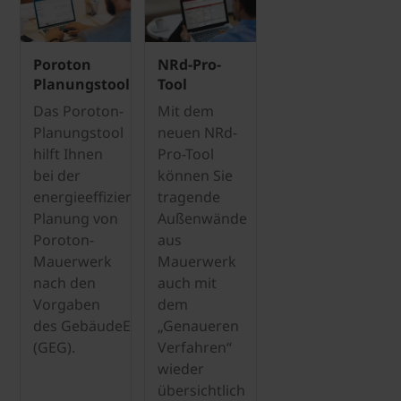
Poroton
NRd-Pro-
Planungstool
Tool
Das Poroton-
Mit dem
Planungstool
neuen NRd-
hilft Ihnen
Pro-Tool
bei der
können Sie
energieeffizienten
tragende
Planung von
Außenwände
Poroton-
aus
Mauerwerk
Mauerwerk
nach den
auch mit
Vorgaben
dem
des GebäudeEnergieGesetz
„Genaueren
(GEG).
Verfahren“
wieder
übersichtlich