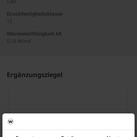
0,80
Druckfestigkeitsklasse
12
Wärmeleitfähigkeit λR
0,18 W/mK
Ergänzungsziegel