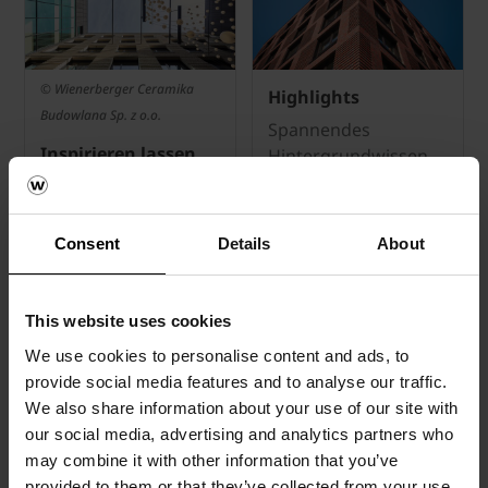
© Wienerberger Ceramika
Highlights
Budowlana Sp. z o.o.
Spannendes
Inspirieren lassen
Hintergrundwissen
zu Projekten, die mit
Entdecken Sie
Tonbaustoffen von
zahlreiche realisierte
Wienerberger
Projekte, die zeigen
Consent
Details
About
realisiert wurden.
was mit unseren
Tonbaustoffen alles
möglich ist.
This website uses cookies
We use cookies to personalise content and ads, to
provide social media features and to analyse our traffic.
Tools
We also share information about your use of our site with
ALLE
TOOLS
our social media, advertising and analytics partners who
may combine it with other information that you’ve
provided to them or that they’ve collected from your use