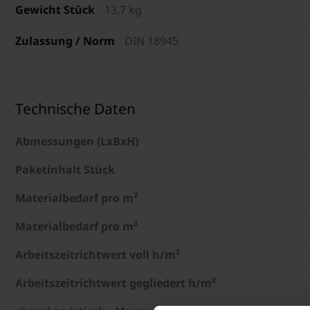
Gewicht Stück
13,7 kg
Zulassung / Norm
DIN 18945
Technische Daten
Abmessungen (LxBxH)
Paketinhalt Stück
Materialbedarf pro m²
Materialbedarf pro m³
Arbeitszeitrichtwert voll h/m²
Arbeitszeitrichtwert gegliedert h/m²