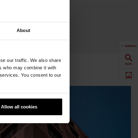
2,80 MN/m²
1,80
5
About
0,91 W/mK
Schließen
se our traffic. We also share
Suche
ers who may combine it with
 services. You consent to our
Produkte
Downloads
Allow all cookies
Newsletter
Social Media