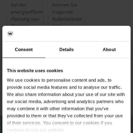
bei der
können Sie
energieeffizienten
tragende
Planung von
Außenwände
Poroton-
aus
Mauerwerk
Mauerwerk
nach den
auch mit
Vorgaben
dem
Consent
Details
About
der
„Genaueren
Energieeinsparverordnung
Verfahren“
(EnEV) 2014.
wieder
This website uses cookies
übersichtlich
We use cookies to personalise content and ads, to
und
provide social media features and to analyse our traffic.
zeitsparend
We also share information about your use of our site with
bemessen.
our social media, advertising and analytics partners who
may combine it with other information that you’ve
provided to them or that they’ve collected from your use
of their services. You consent to our cookies if you
continue to use our website.