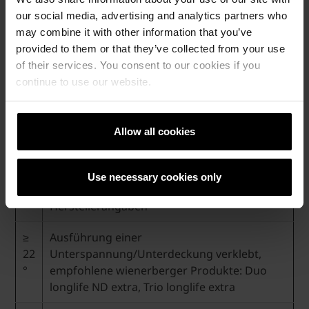
werden.
our social media, advertising and analytics partners who
may combine it with other information that you’ve
provided to them or that they’ve collected from your use
of their services. You consent to our cookies if you
Einsatzbereiche
continue to use our website.
X-Frame Unterdach - Zusatzmaßnahmen nach
Allow all cookies
wienerberger Herstellerangaben
22
Regeldachneigung wienerberger DE in
Use necessary cookies only
°
Kombination mit Zusatzmaßnahmen nach
Herstellerangaben
≥
Ausführung einer
22
Unterspannung/Unterdeckung verklebt,
°
empfohlene wienerberger Produkte: Duo
longlife ND extra, Trio longlife extra