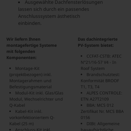
Ausgewählte Dachfensterlösungen
lassen sich durch ein passendes
Anschlusssystem ästhetisch
einbinden.
Wir liefern Ihnen
Das dachintegrierte
montagefertige Systeme
PV-System bietet:
mit folgenden
CCFAT-CSTB: ATEC
Komponenten:
N°21/16-57 V4 - In
Montage-Kit
Roof System
(projektbezogen) inkl.
Brandschutztest:
Montagerahmen und
Konformität BROOF
Befestigungsmaterial
T1, T3, T4
Modul-Kit inkl. Glas/Glas
ALPES CONTROLE:
Modul, Wechselrichter und
ETN A27T2109
Q-Kabel
BBA: MCS 012
Kabel-Kit inkl.
Zertifikat Nr. MCS BBA
vorkonfektioniertem Q-
0156
Kabel (25 m)
DIBt: Allgemeine
Anschluss-Kit inkl.
bauaufsichtliche