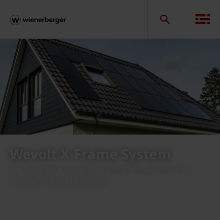
Wevolt X-Frame System
Die flexibelste Lösung für komplexe Dächer mit
Dachfenstern und Gauben.