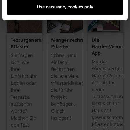
TOOLS
Use necessary cookies only
NEU
Texturgenerator
Mengenrechner
Die
Pflaster
Pflaster
GardenVisions
App
Sie fragen
Schnell und
Mit der
sich, wie
einfach:
Wienerberger
Ihre
Berechnen
GardenVisions
Einfahrt, Ihr
Sie, wie viele
App als Ihr
Boden oder
Pflasterklinker
neuer
Ihre
Sie für Ihr
Terrassenplaner
Terrasse
Projekt
lässt sich Ihr
aussehen
benötigen.
Haus mit
würde?
Gleich
gewünschtem
Machen Sie
loslegen!
Pflaster kinderlei
den Test