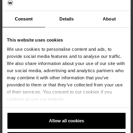
Consent
Details
About
© Wienerberger Ceramika
This website uses cookies
Highlights
Budowlana Sp. z o.o.
We use cookies to personalise content and ads, to
Spannendes
Inspirieren lassen
provide social media features and to analyse our traffic.
Hintergrundwissen
We also share information about your use of our site with
zu Projekten, die mit
Entdecken Sie
our social media, advertising and analytics partners who
Tonbaustoffen von
zahlreiche realisierte
may combine it with other information that you’ve
Wienerberger
Projekte, die zeigen
provided to them or that they’ve collected from your use
realisiert wurden.
was mit unseren
of their services. You consent to our cookies if you
Tonbaustoffen alles
continue to use our website.
möglich ist.
Allow all cookies
Tools
ALLE