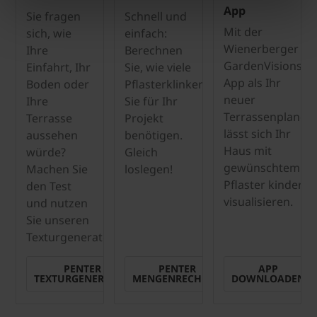
App
Sie fragen
Schnell und
Mit der
sich, wie
einfach:
Wienerberger
Ihre
Berechnen
GardenVisions
Einfahrt, Ihr
Sie, wie viele
App als Ihr
Boden oder
Pflasterklinker
neuer
Ihre
Sie für Ihr
Terrassenplaner
Terrasse
Projekt
lässt sich Ihr
aussehen
benötigen.
Haus mit
würde?
Gleich
gewünschtem
Machen Sie
loslegen!
Pflaster kinderlei
den Test
visualisieren.
und nutzen
Sie unseren
Texturgenerator.
PENTER
PENTER
APP
TEXTURGENERATOR
MENGENRECHNER
DOWNLOADEN