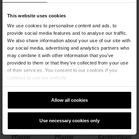
Spannendes
Inspirieren lassen
Hintergrundwissen
zu Projekten, die mit
This website uses cookies
Entdecken Sie
Tonbaustoffen von
zahlreiche realisierte
We use cookies to personalise content and ads, to
Wienerberger
Projekte, die zeigen
provide social media features and to analyse our traffic.
realisiert wurden.
was mit unseren
We also share information about your use of our site with
Tonbaustoffen alles
our social media, advertising and analytics partners who
möglich ist.
may combine it with other information that you’ve
provided to them or that they’ve collected from your use
of their services. You consent to our cookies if you
Tools
continue to use our website.
ALLE
TOOLS
Allow all cookies
NEU
Use necessary cookies only
Texturgenerator
Mengenrechner
Die
Pflaster
Pflaster
GardenVisions