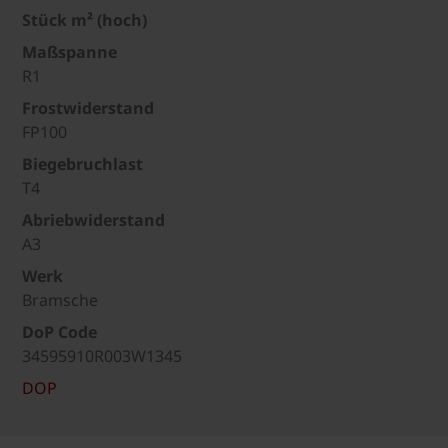
Stück m² (hoch)
Maßspanne
R1
Frostwiderstand
FP100
Biegebruchlast
T4
Abriebwiderstand
A3
Werk
Bramsche
DoP Code
34595910R003W1345
DOP