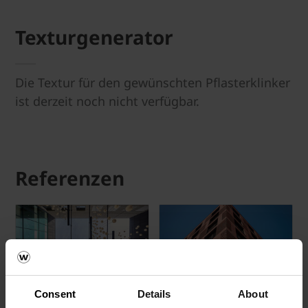
Texturgenerator
Die Textur für den gewünschten Pflasterklinker
ist derzeit noch nicht verfügbar.
Referenzen
© Wienerberger Ceramika
Highlights
Consent
Details
About
Budowlana Sp. z o.o.