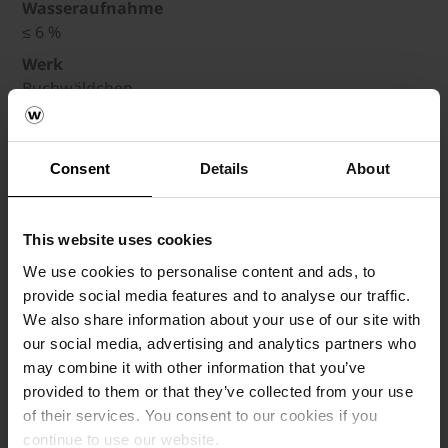
Wasseraufnahme
≤ 6 %
Werk
Buchwäldchen
DoP Code
34374110R007W1343
Consent
Details
About
DOP
Format
RF
This website uses cookies
Lochung
We use cookies to personalise content and ads, to
Vollziegel
provide social media features and to analyse our traffic.
We also share information about your use of our site with
Abmessungen
our social media, advertising and analytics partners who
250 x 120 x 65 mm
may combine it with other information that you’ve
Normbezeichnung
provided to them or that they’ve collected from your use
KMz 28-2,20
of their services. You consent to our cookies if you
Artikelnummer
continue to use our website.