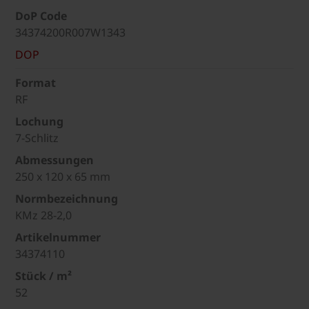
DoP Code
34374200R007W1343
DOP
Format
RF
Lochung
7-Schlitz
Abmessungen
250 x 120 x 65 mm
Normbezeichnung
KMz 28-2,0
Artikelnummer
34374110
Stück / m²
52