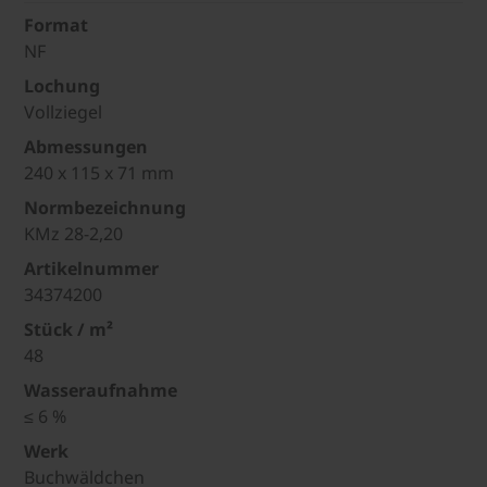
Format
NF
Lochung
Vollziegel
Abmessungen
240 x 115 x 71 mm
Normbezeichnung
KMz 28-2,20
Artikelnummer
34374200
Stück / m²
48
Wasseraufnahme
≤ 6 %
Werk
Buchwäldchen