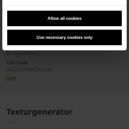
34374210
Stück / m²
Allow all cookies
52
Wasseraufnahme
≤ 6 %
Use necessary cookies only
Werk
Buchwäldchen
DoP Code
34374210R007W1343
DOP
Texturgenerator