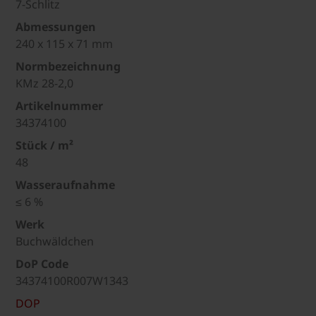
7-Schlitz
Abmessungen
240 x 115 x 71 mm
Normbezeichnung
KMz 28-2,0
Artikelnummer
34374100
Stück / m²
48
Wasseraufnahme
≤ 6 %
Werk
Buchwäldchen
DoP Code
34374100R007W1343
DOP