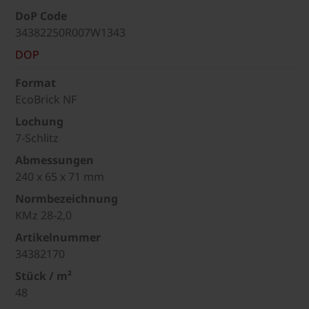
DoP Code
34382250R007W1343
DOP
Format
EcoBrick NF
Lochung
7-Schlitz
Abmessungen
240 x 65 x 71 mm
Normbezeichnung
KMz 28-2,0
Artikelnummer
34382170
Stück / m²
48