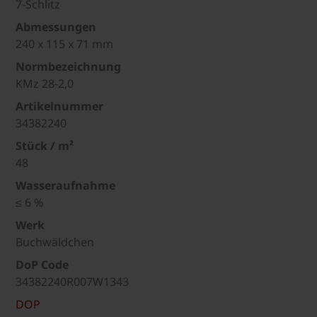
7-Schlitz
Abmessungen
240 x 115 x 71 mm
Normbezeichnung
KMz 28-2,0
Artikelnummer
34382240
Stück / m²
48
Wasseraufnahme
≤ 6 %
Werk
Buchwäldchen
DoP Code
34382240R007W1343
DOP