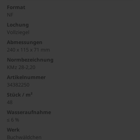
Format
NF
Lochung
Vollziegel
Abmessungen
240 x 115 x 71 mm
Normbezeichnung
KMz 28-2,20
Artikelnummer
34382250
Stück / m²
48
Wasseraufnahme
≤ 6 %
Werk
Buchwäldchen