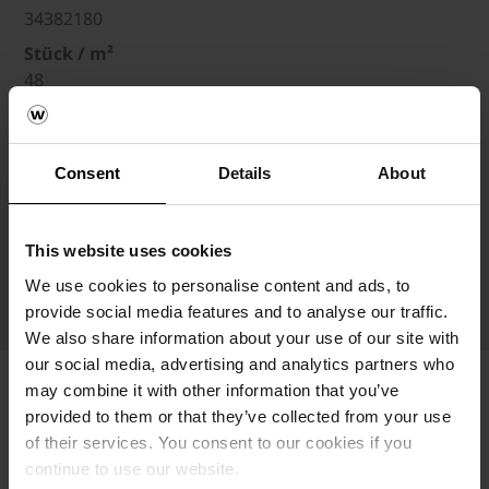
34382180
Stück / m²
48
Wasseraufnahme
≤ 6 %
Werk
Consent
Details
About
Buchwäldchen
DoP Code
This website uses cookies
34382180R005W1343
We use cookies to personalise content and ads, to
DOP
provide social media features and to analyse our traffic.
We also share information about your use of our site with
our social media, advertising and analytics partners who
may combine it with other information that you’ve
Texturgenerator
provided to them or that they’ve collected from your use
of their services. You consent to our cookies if you
continue to use our website.