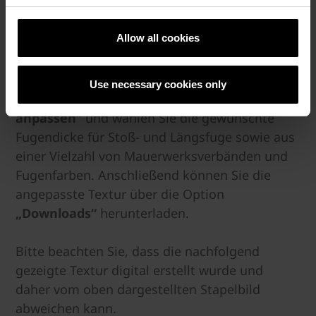
Laden Sie die 3D-Textur dieses Verblenders
mit dem untenstehenden Tool herunter.
Allow all cookies
Möchten Sie individuelle Einstellungen für Ihre
Wunschtextur vornehmen?
Use necessary cookies only
Kein Problem! Klicken Sie auf
„Textur
anpassen“
und wählen Sie die gewünschte
Fugendicke für Stoß- und Längsfuge sowie aus
einer Vielzahl von Mauerwerksverbänden und
Fugenfarben. Anschließend können Sie die
angepasste Textur über die Option
„Downloads“
herunterladen.
Bitte beachten Sie, dass die nachfolgend
gezeigte Textur digital erstellt wurde und
daher vom oben dargestellten Stapelbild
abweichen kann.