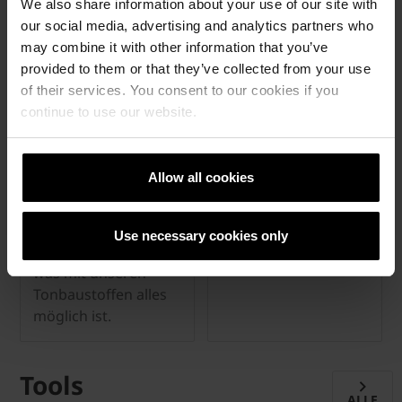
We also share information about your use of our site with
our social media, advertising and analytics partners who
may combine it with other information that you’ve
provided to them or that they’ve collected from your use
of their services. You consent to our cookies if you
continue to use our website.
© Wienerberger Ceramika
Highlights
Budowlana Sp. z o.o.
Spannendes
Allow all cookies
Inspirieren lassen
Hintergrundwissen
zu Projekten, die mit
Entdecken Sie
Tonbaustoffen von
zahlreiche realisierte
Use necessary cookies only
Wienerberger
Projekte, die zeigen
realisiert wurden.
was mit unseren
Tonbaustoffen alles
möglich ist.
Tools
ALLE