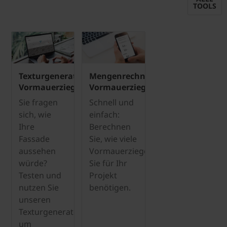
TOOLS
Texturgenerator
Mengenrechner
Vormauerziegel
Vormauerziegel
Sie fragen
Schnell und
sich, wie
einfach:
Ihre
Berechnen
Fassade
Sie, wie viele
aussehen
Vormauerziegel
würde?
Sie für Ihr
Testen und
Projekt
nutzen Sie
benötigen.
unseren
Texturgenerator,
um