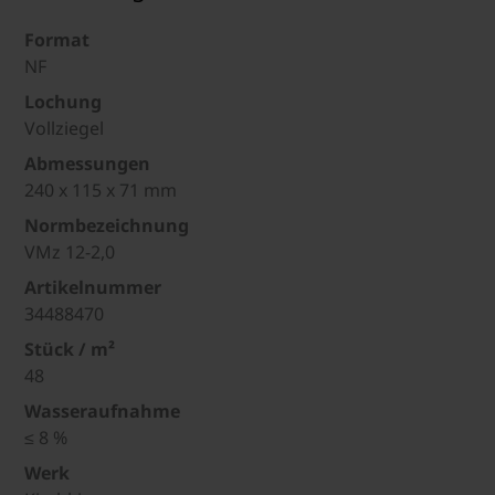
Format
NF
Lochung
Vollziegel
Abmessungen
240 x 115 x 71 mm
Normbezeichnung
VMz 12-2,0
Artikelnummer
34488470
Stück / m²
48
Wasseraufnahme
≤ 8 %
Werk