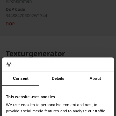
Kirchkimmen
DoP Code
34488470R002W1344
DOP
Texturgenerator
Die Textur für den gewünschten
Vormauerziegel ist derzeit noch nicht
Consent
Details
About
verfügbar.
This website uses cookies
We use cookies to personalise content and ads, to
Referenzen
provide social media features and to analyse our traffic.