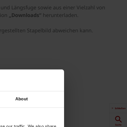
und Längsfuge sowie aus einer Vielzahl von
tion
„Downloads“
herunterladen.
rgestellten Stapelbild abweichen kann.
About
Schließen
Suche
se our traffic. We also share