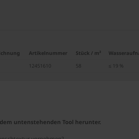
ichnung
Artikelnummer
Stück / m²
Wasserauf
12451610
58
≤ 19 %
t dem untenstehenden Tool herunter.
 Wunschtextur vornehmen?