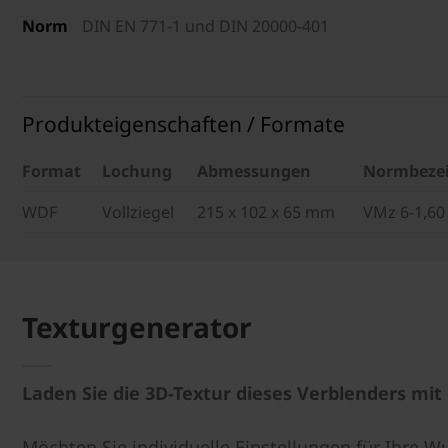
Norm
DIN EN 771-1 und DIN 20000-401
Produkteigenschaften / Formate
Format
Lochung
Abmessungen
Normbeze
WDF
Vollziegel
215 x 102 x 65 mm
VMz 6-1,60
Texturgenerator
Laden Sie die 3D-Textur dieses Verblenders mi
Möchten Sie individuelle Einstellungen für Ihre