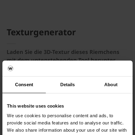
Texturgenerator
Laden Sie die 3D-Textur dieses Riemchens
mit dem untenstehenden Tool herunter.
Möchten Sie individuelle Einstellungen für Ihre
Wunschtextur vornehmen?
Consent
Details
About
Kein Problem! Klicken Sie auf
„Textur
anpassen“
und wählen Sie die gewünschte
This website uses cookies
Fugendicke für Stoß- und Längsfuge sowie aus
We use cookies to personalise content and ads, to
einer Vielzahl von Mauerwerksverbänden und
provide social media features and to analyse our traffic.
Fugenfarben. Anschließend können Sie die
We also share information about your use of our site with
angepasste Textur über die