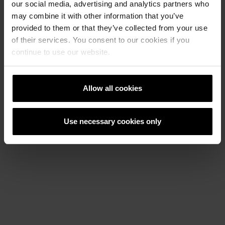
our social media, advertising and analytics partners who
Option
„Downloads“
herunterladen.
may combine it with other information that you’ve
provided to them or that they’ve collected from your use
Bitte beachten Sie, dass die nachfolgend
of their services. You consent to our cookies if you
gezeigte Textur digital erstellt wurde und
continue to use our website.
daher vom oben dargestellten Stapelbild
abweichen kann.
Allow all cookies
Use necessary cookies only