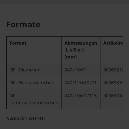
Formate
Format
Abmessungen
Artikelnu
L x B x H
(mm)
NF - Riemchen
240x10x71
30069812
NF - Winkelriemchen
240/115x10x71
30069813
NF -
240x10x71/115
30069814
Läuferwinkelriemchen
Norm:
DIN EN14411