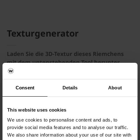
Texturgenerator
Laden Sie die 3D-Textur dieses Riemchens
mit dem untenstehenden Tool herunter.
Möchten Sie individuelle Einstellungen für Ihre
Wunschtextur vornehmen?
Consent
Details
About
Kein Problem! Klicken Sie auf
„Textur
anpassen“
und wählen Sie die gewünschte
This website uses cookies
Fugendicke für Stoß- und Längsfuge sowie aus
We use cookies to personalise content and ads, to
einer Vielzahl von Mauerwerksverbänden und
provide social media features and to analyse our traffic.
Fugenfarben. Anschließend können Sie die
We also share information about your use of our site with
angepasste Textur über die