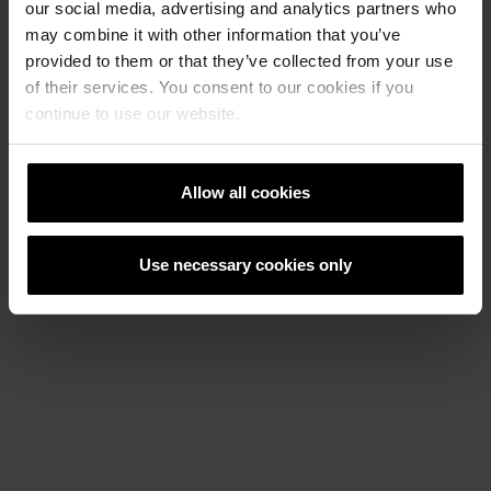
our social media, advertising and analytics partners who
Option
„Downloads“
herunterladen.
may combine it with other information that you’ve
provided to them or that they’ve collected from your use
Bitte beachten Sie, dass die nachfolgend
of their services. You consent to our cookies if you
gezeigte Textur digital erstellt wurde und
continue to use our website.
daher vom oben dargestellten Stapelbild
abweichen kann.
Allow all cookies
Use necessary cookies only