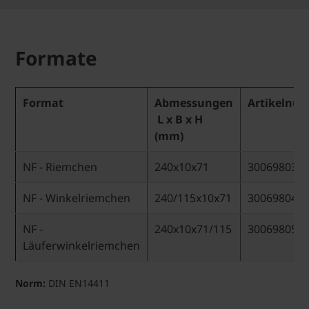
Formate
Format
Abmessungen
Artikelnu
L x B x H
(mm)
NF - Riemchen
240x10x71
30069803
NF - Winkelriemchen
240/115x10x71
30069804
NF -
240x10x71/115
30069805
Läuferwinkelriemchen
Norm:
DIN EN14411