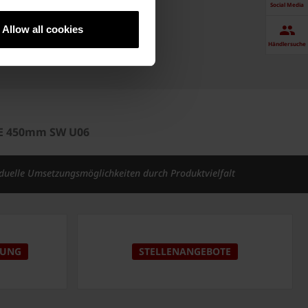
Social Media
Allow all cookies
Händlersuche
PE 450mm SW U06
iduelle Umsetzungsmöglichkeiten durch Produktvielfalt
DUNG
STELLENANGEBOTE