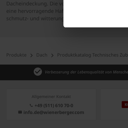
Dacheindeckung. Die vollflächige Butylbeschichtu
eine hervorragende Haftung. Gleichzeitig ist das 
schmutz- und witterungsanfällig.
Produkte
Dach
Produktkatalog Technisches Zu
Verbesserung der Lebensqualität von Mensch
Allgemeiner Kontakt
K
+49 (511) 610 70-0
info.de@wienerberger.com