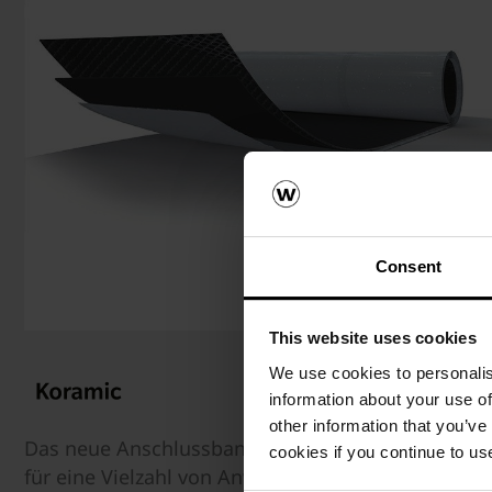
Consent
This website uses cookies
We use cookies to personalis
information about your use of
other information that you’ve
Das neue Anschlussband aus TPE von Wienerberger
cookies if you continue to us
für eine Vielzahl von Anwendungen, speziell im 