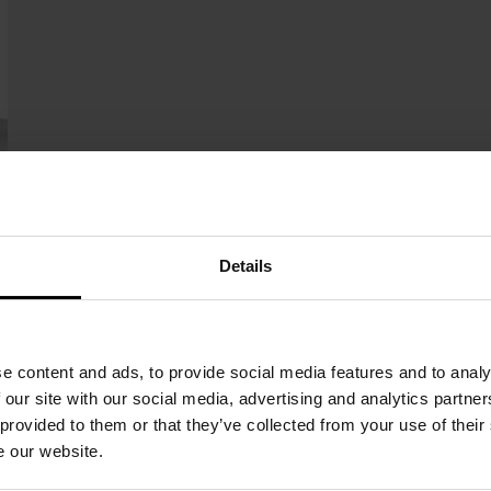
Details
e content and ads, to provide social media features and to analy
 our site with our social media, advertising and analytics partn
 provided to them or that they’ve collected from your use of their
 bietet eine universelle Lösung
e our website.
Bereich von Anschlüssen von Durchdringungen an die