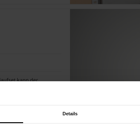
laufset kann der
serleitung angeschlossen
Details