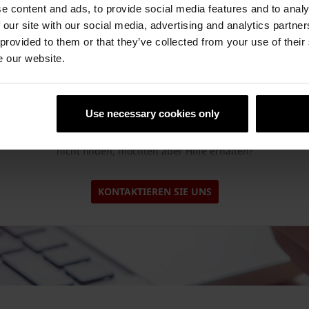
e content and ads, to provide social media features and to analy
 our site with our social media, advertising and analytics partn
 provided to them or that they’ve collected from your use of their
e our website.
Sie haben Fragen?
Use necessary cookies only
Sie vermissen Informationen auf unserer Website oder können sie
nicht finden, möchten aber Hilfe erhalten?
KONTAKTIEREN SIE UNS