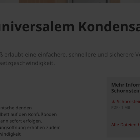
universalem Kondens
ß erlaubt eine einfachere, schnellere und sicherere V
setzgeschwindigkeit.
Mehr Infor
Schornstei
Schornstei
 entscheidenden
PDF - 1 MB
elbett auf den Rohfußboden
ann sofort erfolgen.
Alle Dateien 
gungsöffnung erhöhen zudem
windigkeit