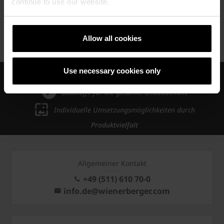
continue to use our website.
Allow all cookies
Kontakt PV
Use necessary cookies only
Verbesserung der Lebensqualität von Menschen
Baustoffe für die gesamte Gebäudehülle
Individuelle Umsetzungsmöglichkeiten durch
Produktvielfalt
Allgemeiner Kontakt
+49 (511) 610 70-0
info.de@wienerberger.com