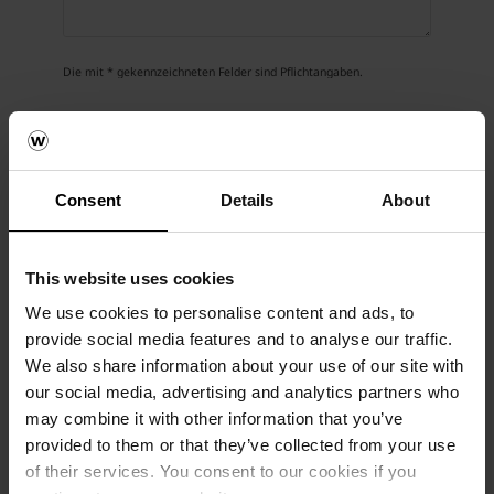
Die mit * gekennzeichneten Felder sind Pflichtangaben.
Ihre Daten werden vertraulich behandelt. Die
Zustimmung zur Verwendung Ihrer
personenbezogenen Daten kann jederzeit per E-
Mail an
info.de@wienerberger.com
widerrufen
Consent
Details
About
werden. Die Rechtmäßigkeit der bis zum
Widerruf erfolgten Verarbeitung Ihrer Daten
bleibt davon unberührt. Alle Details zur
This website uses cookies
Speicherung, Verarbeitung und Löschung sowie
Ihren Rechten im Zusammenhang mit der
We use cookies to personalise content and ads, to
Verwendung Ihrer personenbezogenen Daten
provide social media features and to analyse our traffic.
finden Sie in unserer
Datenschutzerklärung
.
We also share information about your use of our site with
our social media, advertising and analytics partners who
may combine it with other information that you’ve
provided to them or that they’ve collected from your use
of their services. You consent to our cookies if you