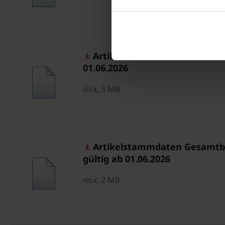
Artikelstammdaten Creaton/Ko
01.06.2026
xlsx, 5 MB
Artikelstammdaten Gesamtbe
gültig ab 01.06.2026
xlsx, 2 MB