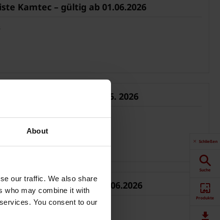
ste Kamtec – gültig ab 01.06.2026
B
te Terca – gültig ab 01.06. 2026
B
About
Schließen
Suche
se our traffic. We also share
ste Penter – gültig ab 01.06.2026
ers who may combine it with
Produkte
 services. You consent to our
B