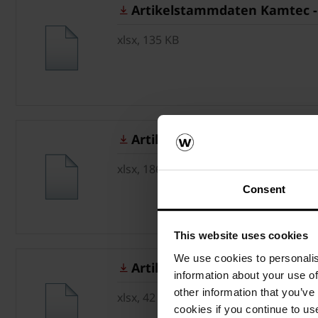
Artikelstammdaten Kamtec - g
xlsx, 135 KB
Artikelstammdaten Terca - gül
xlsx, 186 KB
Consent
This website uses cookies
We use cookies to personalis
Artikelstammdaten Penter - gü
information about your use of
other information that you’ve
xlsx, 42 KB
cookies if you continue to us