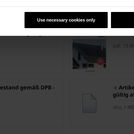
Use necessary cookies only
ramic - gültig ab
Preisli
pdf, 15 
stand gemäß DPB -
Artike
gültig a
xlsx, 1 M