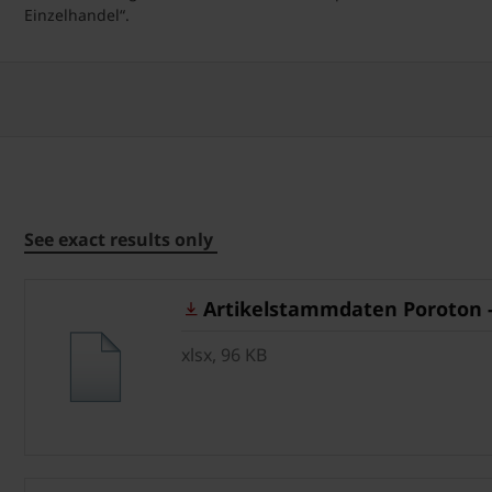
Einzelhandel“.
See exact results only
Artikelstammdaten Poroton - g
xlsx, 96 KB