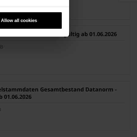
Downloads
Allow all cookies
Newsletter
ste Creaton/Koramic – gültig ab 01.06.2026
Social Media
MB
Händlersuche
lstammdaten Gesamtbestand Datanorm -
b 01.06.2026
B