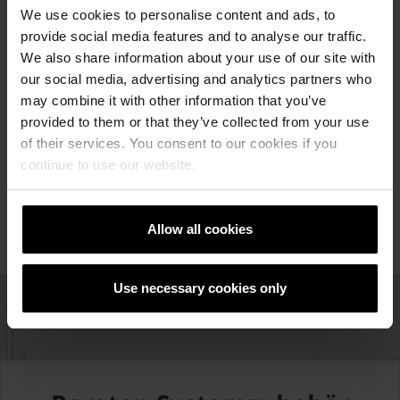
Poroton-
aus
We use cookies to personalise content and ads, to
Mauerwerk
Mauerwerk
provide social media features and to analyse our traffic.
nach den
auch mit
We also share information about your use of our site with
Vorgaben
dem
our social media, advertising and analytics partners who
der
„Genaueren
may combine it with other information that you’ve
Energieeinsparverordnung
Verfahren“
provided to them or that they’ve collected from your use
(EnEV) 2014.
wieder
of their services. You consent to our cookies if you
übersichtlich
continue to use our website.
und
zeitsparend
bemessen.
Allow all cookies
Use necessary cookies only